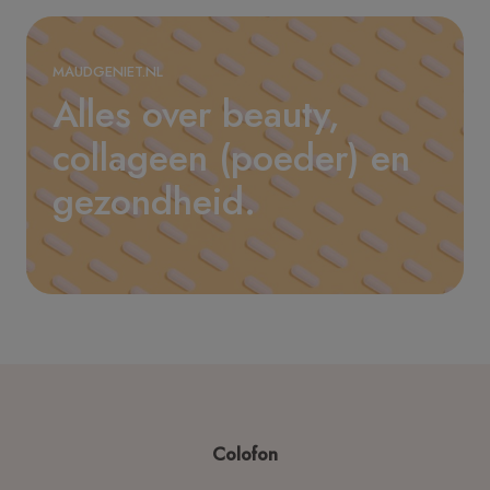
MAUDGENIET.NL
Alles over beauty,
collageen (poeder) en
gezondheid.
Colofon