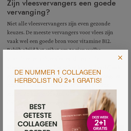
Zijn vleesvervangers een goede
vervanging?
Niet alle vleesvervangers zijn even gezonde
keuzes. De meeste vervangers voor vlees zijn
vaak wel een goede bron voor vitamine B12.
Bekijk altijd het etiket om te zien welke
vitaminen en mineralen er zitten in de
vleesvervanger. Op het etiket kun je daarbij ook
goed zien hoeveel extra zout er is toegevoegd en
hoeveel verzadigde vetten er in het product
zitten. Zo kun je dus zelf de afweging maken of
de betreffende vleesvervanger past bij jouw
behoefte.