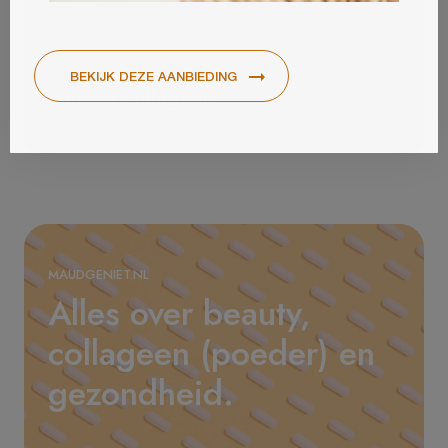
Kruidvat collageen
26 mrt 2026
MAUDGENIET.NL
Alles over beauty,
collageen (poeder) en
gezondheid.