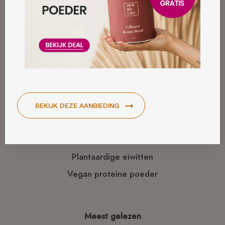
CBD olie slapen
Calcium tekort
Maud's tips
Linktips
Beauty
Lifestyle
Gezondheid
Plantaardige eiwitten
Vegan proteine poeder
Meest gelezen