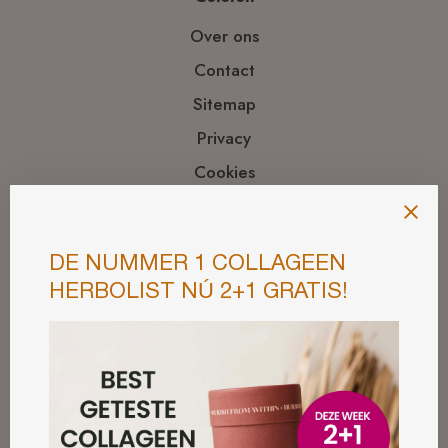
Over ons
Contact
Sitemap
Privacy
Cookies
Voorwaarden
Gezond blijven
Magnesium bijwerkingen
Mattisson Alkagreens
Kurkuma gezond
Omega 3 tekort