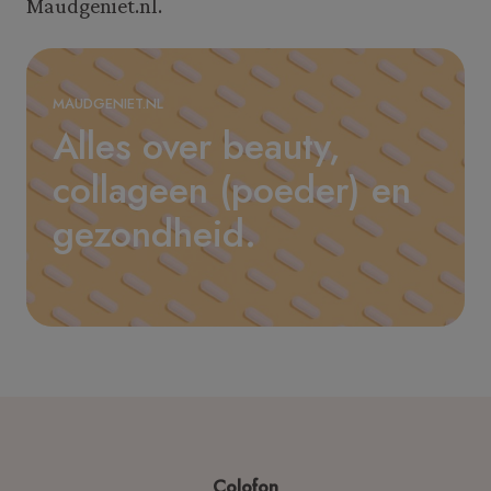
Maudgeniet.nl.
MAUDGENIET.NL
Alles over beauty,
collageen (poeder) en
gezondheid.
Colofon