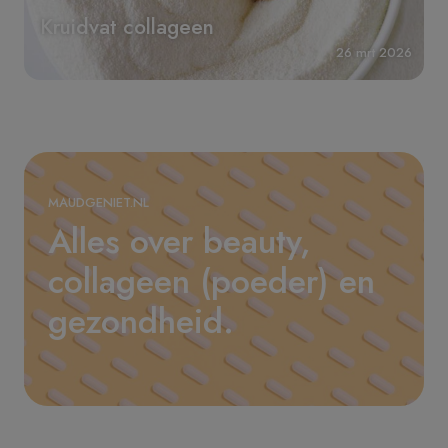
Kruidvat collageen
26 mrt 2026
MAUDGENIET.NL
Alles over beauty,
collageen (poeder) en
gezondheid.