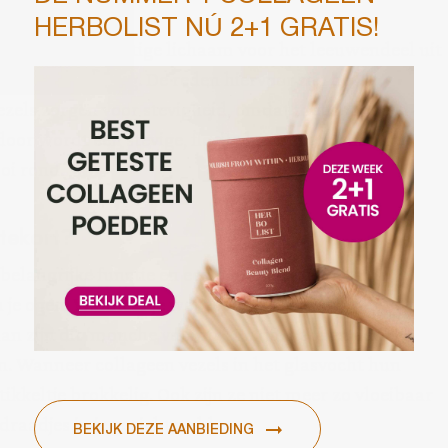
e ogen?
ewel dit glasachtige lichaam voor het leeuwendeel uit
ooral geleiachtig. De reden hiervoor zijn de
vezels zorgen voor stevigheid, omdat met spaghetti-
oor wordt een stevige, flexibele structuur aan de
oi rond.
 tekort?
belangrijke functie en een collageen tekort in je
 je ogen. Wanneer je wel eens last van ‘zwevende
dan zijn dit ‘mouche volants'. En die hebben een
en. Wanneer collageen vezels in het glasvocht hun
tikkeltje brokkelig. Ook zijn ze niet meer zo vloeibaar
draadjes in je gezichtsveld.