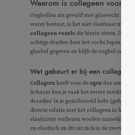
Waarom is collageen voor d
Oogbollen zin gevuld met glasvocht en ho
water bestaat, is het niet vloeibaar maar v
collageen vezels
die hierin zitten. Deze 
achtige draden door het vocht lopen. Hierd
glasbol gegeven en blijft de oogbol ook mo
Wat gebeurt er bij een collageen
Collageen
heeft voor de
ogen
dus een hele 
lichaam kun je vaak het eerste merken aan
draadjes' in je gezichtsveld hebt (gehad), 
directe relatie met het collageen in he og
elasticiteit verliezen worden namelijk een 
en elastisch en dit uit zich in de zwevende 