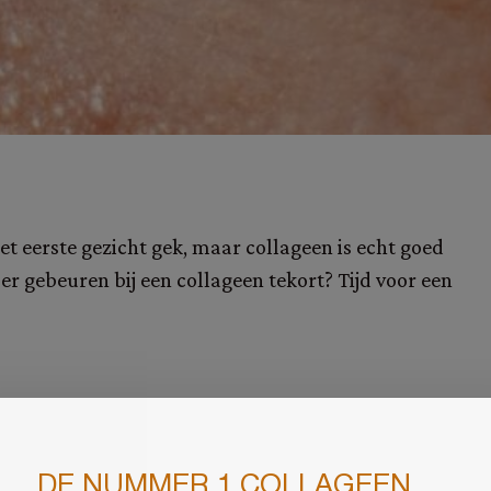
t eerste gezicht gek, maar collageen is echt goed
er gebeuren bij een collageen tekort? Tijd voor een