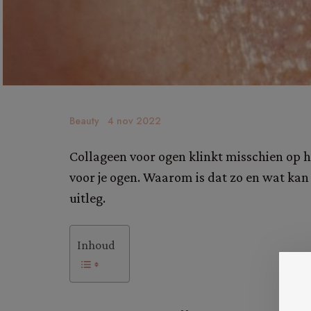
Beauty
4 nov 2022
Collageen voor ogen klinkt misschien op he
voor je ogen. Waarom is dat zo en wat kan 
uitleg.
Inhoud