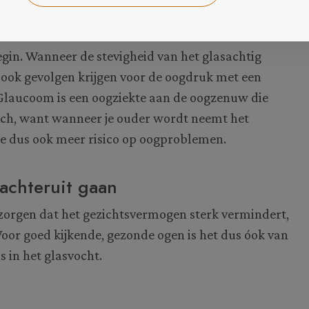
ek op oudere leeftijd?
egin. Wanneer de stevigheid van het glasachtig
 ook gevolgen krijgen voor de oogdruk met een
 Glaucoom is een oogziekte aan de oogzenuw die
isch, want wanneer je ouder wordt neemt het
 je dus ook meer risico op oogproblemen.
achteruit gaan
 zorgen dat het gezichtsvermogen sterk vermindert,
 Voor goed kijkende, gezonde ogen is het dus óok van
 in het glasvocht.