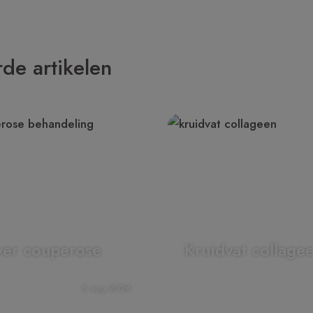
de artikelen
ver couperose
Kruidvat collage
6 aug 2026