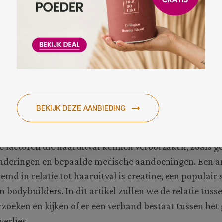
 haaruitval: Wat is de relatie?
en veelvoorkomend probleem dat zowel mannen als vrou
de factoren die haaruitval kunnen veroorzaken, zoals gen
deringen en bepaalde medische aandoeningen. Een an
md in relatie tot haaruitval is creatine, een populai
n bodybuilders. In dit artikel zullen we de relatie tuss
zoeken en kijken of er een verband bestaat tussen het
verlies.