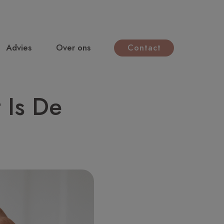
Advies
Over ons
Contact
 Is De