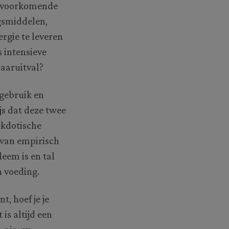
jk voorkomende
gsmiddelen,
rgie te leveren
s intensieve
haaruitval?
egebruik en
js dat deze twee
ekdotische
 van empirisch
leem is en tal
n voeding.
, hoef je je
is altijd een