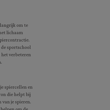
elangrijk om te
 het lichaam
piercontractie.
 de sportschool
, het verbeteren
.
e spiercellen en
on die helpt bij
 van je spieren.
e helpen om de