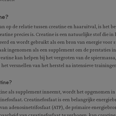
ine?
n op de relatie tussen creatine en haaruitval, is het b
atine precies is. Creatine is een natuurlijke stof die in
rd en wordt gebruikt als een bron van energie voor s
aak ingenomen als een supplement om de prestaties in
reatine kan helpen bij het vergroten van de spiermassa
 het versnellen van het herstel na intensieve trainingen
tine?
tine als supplement inneemt, wordt het opgenomen in j
inefosfaat. Creatinefosfaat is een belangrijke energiebr
van adenosinetrifosfaat (ATP), de primaire energiebron
baarheid van creatinefosfaat te verhogen, kan creatin