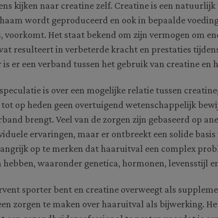
ens kijken naar creatine zelf. Creatine is een natuurli
 lichaam wordt geproduceerd en ook in bepaalde voedin
is, voorkomt. Het staat bekend om zijn vermogen om ene
wat resulteert in verbeterde kracht en prestaties tijden
 is er een verband tussen het gebruik van creatine en 
speculatie is over een mogelijke relatie tussen creatin
er tot op heden geen overtuigend wetenschappelijk bewi
rband brengt. Veel van de zorgen zijn gebaseerd op an
viduele ervaringen, maar er ontbreekt een solide basis
elangrijk op te merken dat haaruitval een complex prob
 hebben, waaronder genetica, hormonen, levensstijl e
ervent sporter bent en creatine overweegt als supplement
een zorgen te maken over haaruitval als bijwerking. Het 