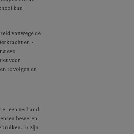
school kan
wereld vanwege de
ierkracht en -
ensieve
niet voor
en te volgen en
t er een verband
 mensen beweren
bruiken. Er zijn