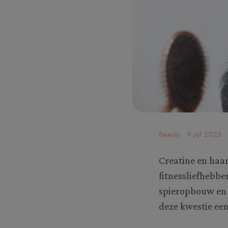
Beauty
9 jul 2023
Creatine en haar
fitnessliefhebbe
spieropbouw en 
deze kwestie een