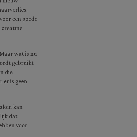
n nieuw
haarverlies.
 voor een goede
 creatine
 Maar wat is nu
ordt gebruikt
n die
 er is geen
zaken kan
ijk dat
hebben voor