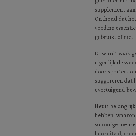
goed idee om me
supplement aan j
Onthoud dat het 
voeding essentie
gebruikt of niet.
Er wordt vaak ge
eigenlijk de waa
door sporters om
suggereren dat h
overtuigend bewi
Het is belangrij
hebben, waaronde
sommige mensen 
haaruitval, maar