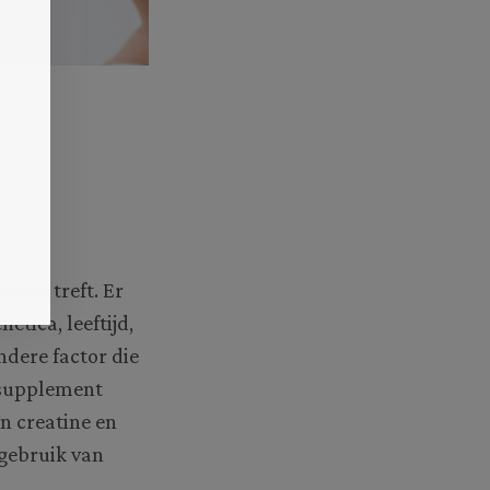
wen treft. Er
etica, leeftijd,
dere factor die
r supplement
en creatine en
 gebruik van