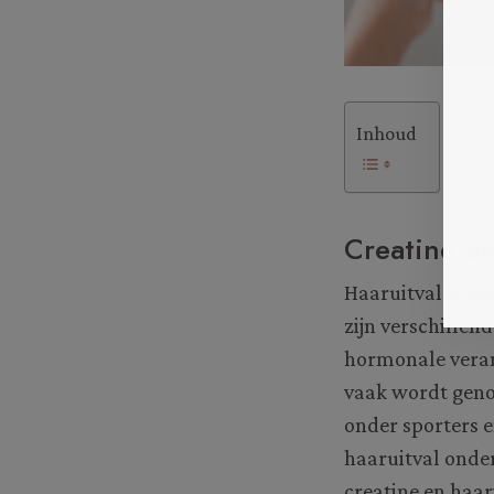
Inhoud
Creatine en
Haaruitval is e
zijn verschillen
hormonale veran
vaak wordt genoe
onder sporters e
haaruitval onder
creatine en haar