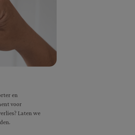
orter en
ment voor
erlies? Laten we
iden.