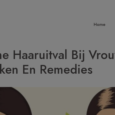
Home
e Haaruitval Bij Vro
ken En Remedies