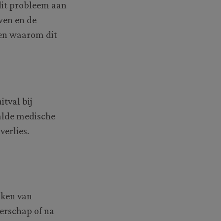
dit probleem aan
wen en de
pen waarom dit
tval bij
alde medische
erlies.
aken van
erschap of na