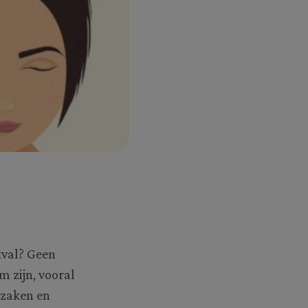
tval? Geen
m zijn, vooral
rzaken en