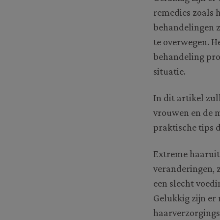
remedies zoals 
behandelingen zo
te overwegen. He
behandeling prob
situatie.
In dit artikel z
vrouwen en de mo
praktische tips 
Extreme haaruit
veranderingen, z
een slecht voed
Gelukkig zijn e
haarverzorgingsp