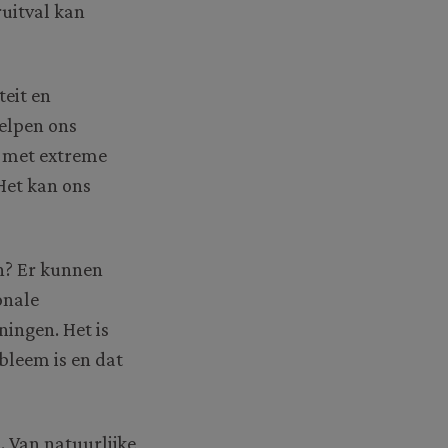
ruitval kan
teit en
helpen ons
d met extreme
Het kan ons
en? Er kunnen
onale
ingen. Het is
bleem is en dat
. Van natuurlijke