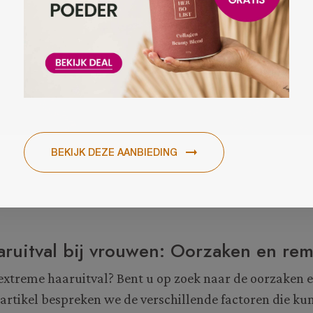
aruitval bij vrouwen: Oorzaken en re
 extreme haaruitval? Bent u op zoek naar de oorzaken 
 artikel bespreken we de verschillende factoren die ku