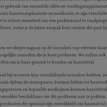
het gebruik van essentiële oliën en voedingssupplemen
als haartransplantatie en medicatie, er zijn verschil
t is echter essentieel om een professional te raadplege
eert, zodat je de juiste aanpak kunt vinden die past bi
ullen we dieper ingaan op de oorzaken van extreme haaru
gelijke remedies die je kunt proberen. We zullen ook
delen om je haar gezond te houden en haaruitval
val bij vrouwen kan verschillende oorzaken hebben. 
oals tijdens de menopauze, kunnen leiden tot haarverli
ingspatroon en bepaalde medicijnen kunnen haaruitval
r remedies beschikbaar om dit probleem aan te pakken.
roducten die speciaal zijn ontwikkeld om haaruitval 