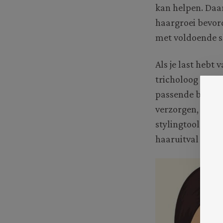
kan helpen. Daa
haargroei bevord
met voldoende s
Als je last hebt
tricholoog te ra
passende behand
verzorgen, bijvo
stylingtools te
haaruitval verm