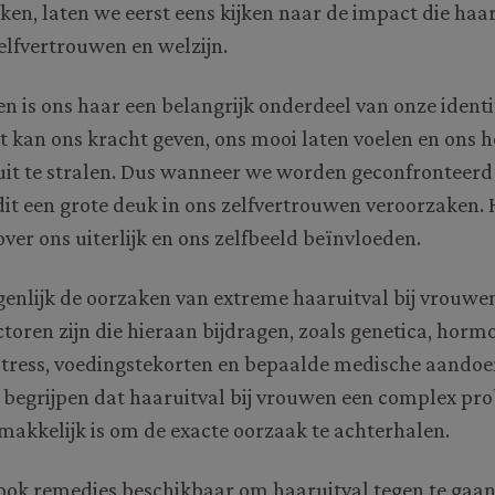
en, laten we eerst eens kijken naar de impact die haa
elfvertrouwen en welzijn.
n is ons haar een belangrijk onderdeel van onze identi
et kan ons kracht geven, ons mooi laten voelen en ons 
uit te stralen. Dus wanneer we worden geconfronteer
dit een grote deuk in ons zelfvertrouwen veroorzaken. 
er ons uiterlijk en ons zelfbeeld beïnvloeden.
genlijk de oorzaken van extreme haaruitval bij vrouw
ctoren zijn die hieraan bijdragen, zoals genetica, horm
stress, voedingstekorten en bepaalde medische aandoen
 begrijpen dat haaruitval bij vrouwen een complex pro
gemakkelijk is om de exacte oorzaak te achterhalen.
 ook remedies beschikbaar om haaruitval tegen te gaan