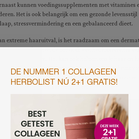
rnaast kunnen voedingssupplementen met vitamines 
eren. Het is ook belangrijk om een gezonde levensstijl
laap, stressvermindering en een gebalanceerd dieet.
 van extreme haaruitval, is het raadzaam om een derma
adplegen. Zij kunnen de oorzaak van het haarverlies va
eling aanbevelen. Het kan ook helpen om je haar en h
orbeeld door regelmatig te masseren en het gebruik va
 vermijden. Met de juiste aanpak en behandeling kunne
inderen en gezond haar herstellen.