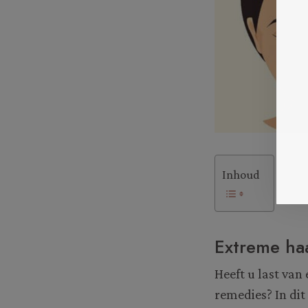
Inhoud
Extreme ha
Heeft u last van
remedies? In dit