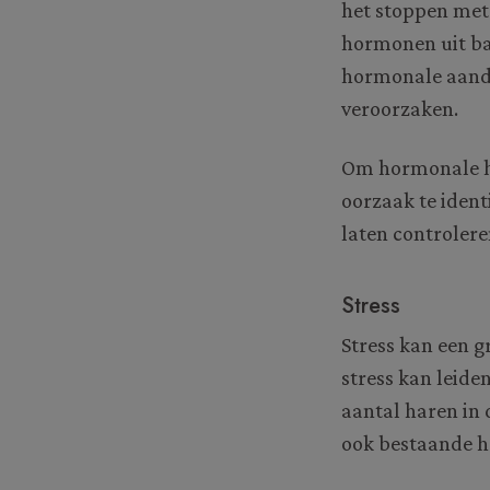
het stoppen met 
hormonen uit ba
hormonale aando
veroorzaken.
Om hormonale ha
oorzaak te iden
laten controler
Stress
Stress kan een g
stress kan leide
aantal haren in 
ook bestaande h