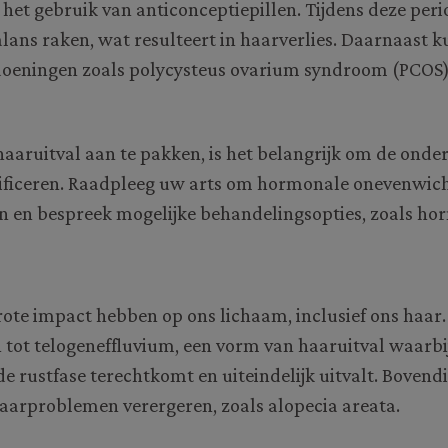
het gebruik van anticonceptiepillen. Tijdens deze per
lans raken, wat resulteert in haarverlies. Daarnaast 
eningen zoals polycysteus ovarium syndroom (PCOS)
aruitval aan te pakken, is het belangrijk om de onde
tificeren. Raadpleeg uw arts om hormonale onevenwic
en en bespreek mogelijke behandelingsopties, zoals ho
rote impact hebben op ons lichaam, inclusief ons haar
n tot telogeneffluvium, een vorm van haaruitval waarbi
de rustfase terechtkomt en uiteindelijk uitvalt. Bovend
aarproblemen verergeren, zoals alopecia areata.