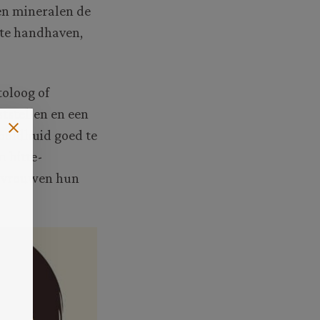
en mineralen de
 te handhaven,
toloog of
ststellen en een
oofdhuid goed te
n hitte-
n vrouwen hun