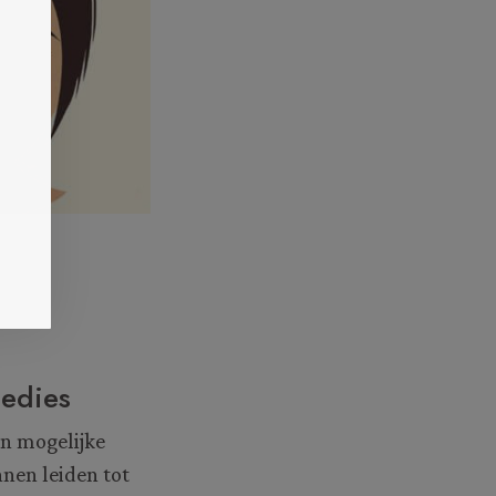
medies
en mogelijke
nnen leiden tot