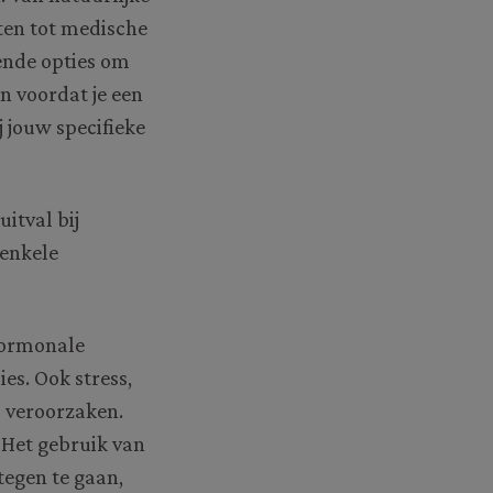
ten tot medische
lende opties om
n voordat je een
j jouw specifieke
itval bij
 enkele
Hormonale
es. Ook stress,
 veroorzaken.
 Het gebruik van
tegen te gaan,