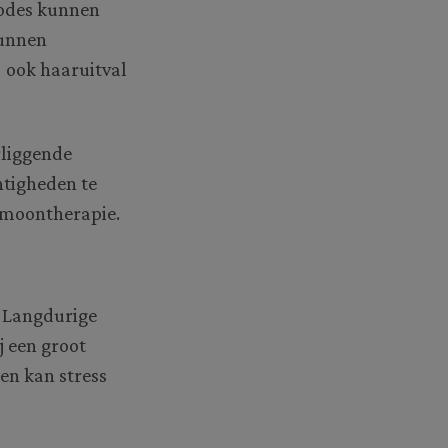
iodes kunnen
kunnen
 ook haaruitval
rliggende
htigheden te
rmoontherapie.
. Langdurige
j een groot
ien kan stress