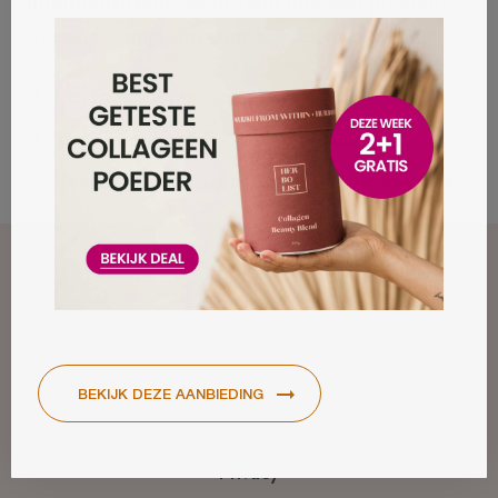
minimalistische woontrend met veel planten.
Hieronder mijn tips voor boeken over styling:
Een huis vol planten –
Iris van Vliet
The Kinfolk home –
Nathan Williams
Hoe krijg ik een heerlijk huis –
Doret Schulkes
Colofon
Over ons
Contact
Sitemap
Privacy