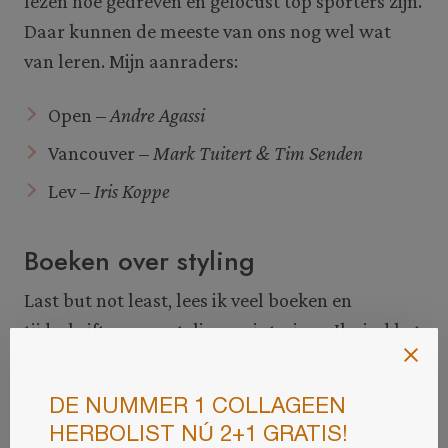
lezen hoe gedreven en gefocust top sporters zijn.
Daar kunnen de meeste van ons nog wel wat
van leren. Mijn aanraders:
Open –
Andre Agassi
Vancouver –
Mark Tuitert & Tim Senden
Lev –
Iris Koppe
Boeken over styling
Last but not least, lees ik veel boeken en
tijdschriften over styling en interieur. Ik vind het
heerlijk om steeds dingen in mijn huis te
veranderen, het gezellig te maken maar wel
rustig en clean. Een beetje volgens de