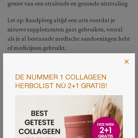
geniet van een stralende en gezonde uitstraling.
Let op: Raadpleeg altijd een arts voordat je
nieuwe supplementen gaat gebruiken, vooral
als je al bestaande medische aandoeningen hebt
of medicijnen gebruikt.
Belangrijkste punten om te
onthouden
Haarverlies kan verschillende oorzaken
hebben, zoals genetica, hormonale
veranderingen en stress.
Een gezonde levensstijl met een
uitgebalanceerd dieet en regelmatige