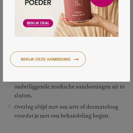
lichaamsbeweging kan helpen haarverlies te
verminderen.
Er zijn verschillende behandelingen
beschikbaar, zoals medicijnen,
haartransplantatie en PRP-therapie, die
kunnen helpen bij het bevorderen van
haargroei.
Het is belangrijk om de oorzaken van
haarverlies te identificeren en eventuele
onderliggende medische aandoeningen uit te
sluiten.
Overleg altijd met een arts of dermatoloog
voordat je met een behandeling begint.