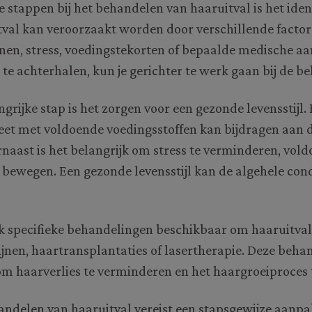
e stappen bij het behandelen van haaruitval is het iden
tval kan veroorzaakt worden door verschillende facto
nen, stress, voedingstekorten of bepaalde medische a
te achterhalen, kun je gerichter te werk gaan bij de b
grijke stap is het zorgen voor een gezonde levensstijl.
eet met voldoende voedingsstoffen kan bijdragen aan 
rnaast is het belangrijk om stress te verminderen, vol
 bewegen. Een gezonde levensstijl kan de algehele cond
ok specifieke behandelingen beschikbaar om haaruitval
jnen, haartransplantaties of lasertherapie. Deze beha
m haarverlies te verminderen en het haargroeiproces 
andelen van haaruitval vereist een stapsgewijze aanpa