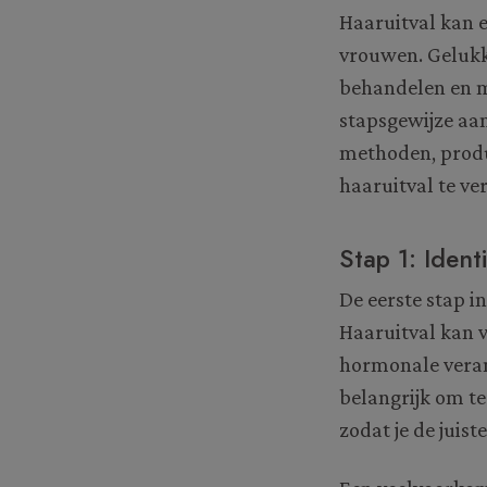
Haaruitval kan 
vrouwen. Gelukki
behandelen en mo
stapsgewijze aa
methoden, produc
haaruitval te v
Stap 1: Ident
De eerste stap i
Haaruitval kan v
hormonale verand
belangrijk om te
zodat je de juis