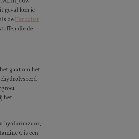
tval in jouw
it geval kun je
als de
Herbolist
stoffen die de
 het gaat om het
gehydrolyseerd
rgroei.
j het
en hyaluronzuur,
tamine C is een