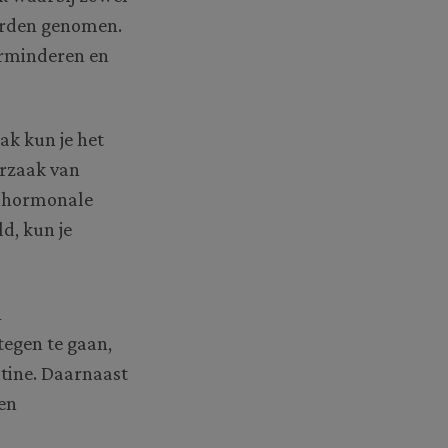
orden genomen.
erminderen en
ak kun je het
orzaak van
ot hormonale
d, kun je
n
tegen te gaan,
atine. Daarnaast
een