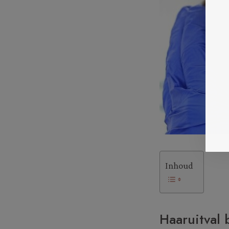
Inhoud
Haaruitval