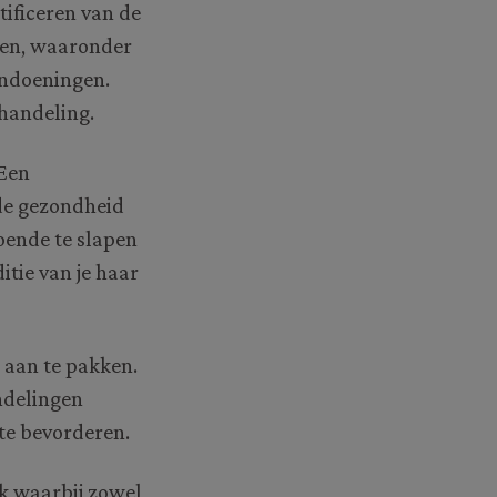
tificeren van de
ren, waaronder
andoeningen.
ehandeling.
 Een
de gezondheid
doende te slapen
itie van je haar
 aan te pakken.
ndelingen
te bevorderen.
k waarbij zowel