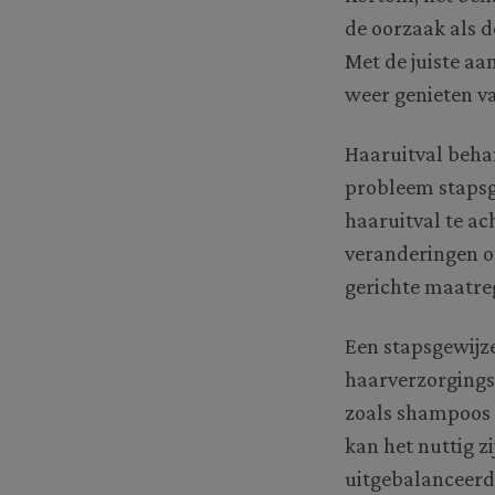
de oorzaak als 
Met de juiste aa
weer genieten va
Haaruitval behan
probleem stapsg
haaruitval te ac
veranderingen of
gerichte maatre
Een stapsgewijz
haarverzorgingsp
zoals shampoos e
kan het nuttig z
uitgebalanceerd