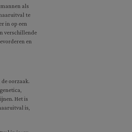
l mannen als
haaruitval te
er in op een
n verschillende
bevorderen en
n de oorzaak.
genetica,
jnen. Het is
aruitval is,