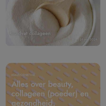
Kruidvat collageen
26 mrt 2026
MAUDGENIET.NL
Alles over beauty,
collageen (poeder) en
gezondheid.