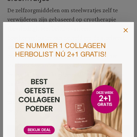
De zelfzorgmiddelen om steelwratjes zelf te
verwijderen zijn gebaseerd op cryotherapie
(bevriezing). Met behulp van een
beschermpleister kan de huid om de steelwrat
goed worden afgeplakt, en met een
cryotherapie-applicator kan vervolgens het
steelwratje worden aangestipt. Deze
behandeling werkt alleen bij steelwratten die
daadwerkelijk met een steeltje aan de huid
vastzitten, en dus niet bij steelwratjes die min of
meer in de huid liggen. Uiteindelijk valt na
ongeveer 12 dagen het steelwratje van de huid.