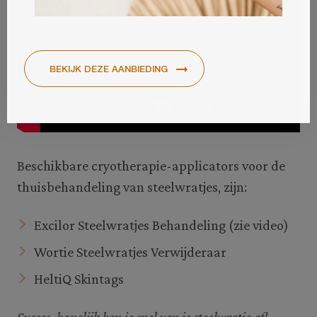
Beschikbare cryotherapie-applicators voor de
thuisbehandeling van steelwratjes, zijn:
Excilor Steelwratjes Behandeling (zie video)
Wortie Steelwratjes Verwijderaar
HeltiQ Skintags