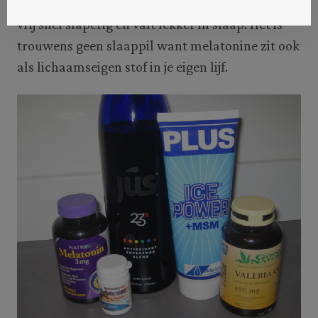
je dieper slaapt, want door melatonine wordt je
vrij snel slaperig en valt lekker in slaap. Het is
trouwens geen slaappil want melatonine zit ook
als lichaamseigen stof in je eigen lijf.