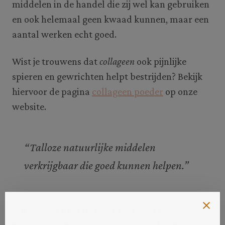
middelen in de handel die zij wel kan gebruiken
en ook helemaal geen kwaad kunnen, maar een
aantal werken echt goed.
Wist je trouwens dat
collageen
ook pijnlijke
spieren en gewrichten helpt bestrijden? Bekijk
hiervoor de pagina
collageen poeder
op onze
website.
“Talloze natuurlijke middelen
verkrijgbaar die goed kunnen helpen.”
Wij hebben haar daarom gevraagd naar de
natuurlijke spierverslappers die zij het meest