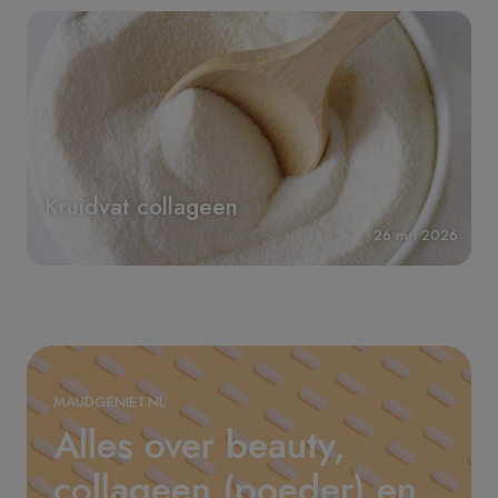
Kruidvat collageen
26 mrt 2026
MAUDGENIET.NL
Alles over beauty,
collageen (poeder) en