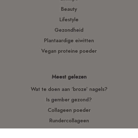
Beauty
Lifestyle
Gezondheid
Plantaardige eiwitten
Vegan proteine poeder
Meest gelezen
Wat te doen aan ‘broze’ nagels?
Is gember gezond?
Collageen poeder
Rundercollageen
Collageen boost