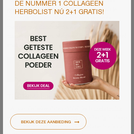
gebruikt en het uitproberen waard zijn als je
fibromyalgie hebt. Maar ook voor gezonde
mensen met doodnormale kwaaltjes kan dit
uitstekend werken. Nieuwsgierig?! Lees dan heel
snel verder!
Inhoud
Tip 1: Melatonine
Eén van de bekendste middeltjes is
melatonine
wat bijvoorbeeld goed werkt als je lastig in slaap
komt. Een ander voordeel van melatonine is dat